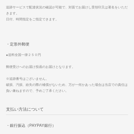
追跡サービスで配達状況の確認が可能で、対面でお届けし受領印又は署名をいただ
きます。
日付、時間指定をご指定できます。
・定形外郵便
●送料全国一律２５０円
郵便受けへのお届け投函のお届けとなります。
※追跡番号はございません。
破損、汚損、紛失の際の補償がないため、万が一何かあった場合は当店での責任は
負い兼ねますので、予めご了承ください。
支払い方法について
・銀行振込（PAYPAY銀行）