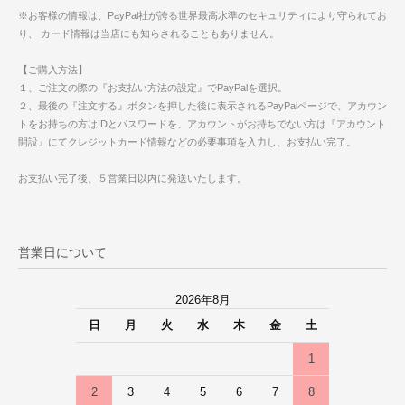
※お客様の情報は、PayPal社が誇る世界最高水準のセキュリティにより守られてお
り、 カード情報は当店にも知らされることもありません。
【ご購入方法】
１、ご注文の際の『お支払い方法の設定』でPayPalを選択。
２、最後の『注文する』ボタンを押した後に表示されるPayPalページで、アカウン
トをお持ちの方はIDとパスワードを、アカウントがお持ちでない方は『アカウント
開設』にてクレジットカード情報などの必要事項を入力し、お支払い完了。
お支払い完了後、５営業日以内に発送いたします。
営業日について
2026年8月
日
月
火
水
木
金
土
1
2
3
4
5
6
7
8