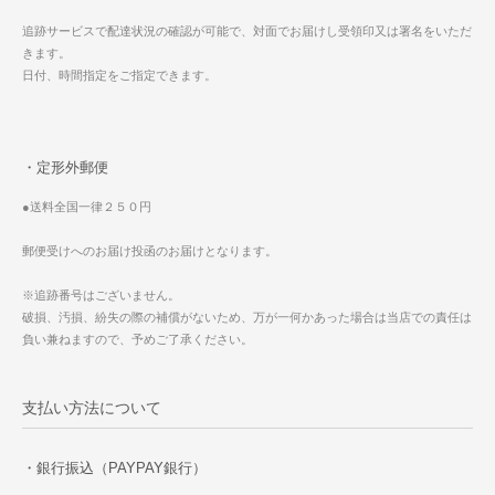
追跡サービスで配達状況の確認が可能で、対面でお届けし受領印又は署名をいただ
きます。
日付、時間指定をご指定できます。
・定形外郵便
●送料全国一律２５０円
郵便受けへのお届け投函のお届けとなります。
※追跡番号はございません。
破損、汚損、紛失の際の補償がないため、万が一何かあった場合は当店での責任は
負い兼ねますので、予めご了承ください。
支払い方法について
・銀行振込（PAYPAY銀行）