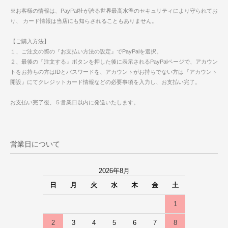
※お客様の情報は、PayPal社が誇る世界最高水準のセキュリティにより守られてお
り、 カード情報は当店にも知らされることもありません。
【ご購入方法】
１、ご注文の際の『お支払い方法の設定』でPayPalを選択。
２、最後の『注文する』ボタンを押した後に表示されるPayPalページで、アカウン
トをお持ちの方はIDとパスワードを、アカウントがお持ちでない方は『アカウント
開設』にてクレジットカード情報などの必要事項を入力し、お支払い完了。
お支払い完了後、５営業日以内に発送いたします。
営業日について
2026年8月
日
月
火
水
木
金
土
1
2
3
4
5
6
7
8