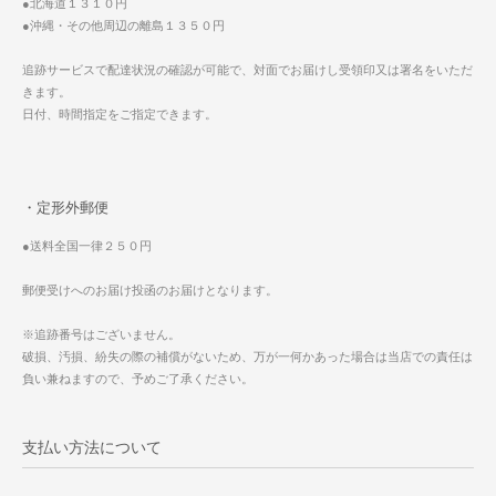
●北海道１３１０円
●沖縄・その他周辺の離島１３５０円
追跡サービスで配達状況の確認が可能で、対面でお届けし受領印又は署名をいただ
きます。
日付、時間指定をご指定できます。
・定形外郵便
●送料全国一律２５０円
郵便受けへのお届け投函のお届けとなります。
※追跡番号はございません。
破損、汚損、紛失の際の補償がないため、万が一何かあった場合は当店での責任は
負い兼ねますので、予めご了承ください。
支払い方法について