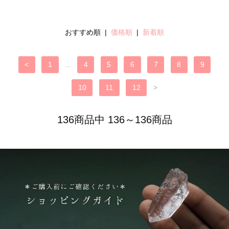
おすすめ順 |
価格順
|
新着順
<
1
...
4
5
6
7
8
9
10
11
12
>
136商品中 136～136商品