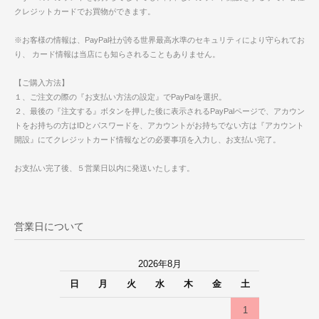
クレジットカードでお買物ができます。
※お客様の情報は、PayPal社が誇る世界最高水準のセキュリティにより守られてお
り、 カード情報は当店にも知らされることもありません。
【ご購入方法】
１、ご注文の際の『お支払い方法の設定』でPayPalを選択。
２、最後の『注文する』ボタンを押した後に表示されるPayPalページで、アカウン
トをお持ちの方はIDとパスワードを、アカウントがお持ちでない方は『アカウント
開設』にてクレジットカード情報などの必要事項を入力し、お支払い完了。
お支払い完了後、５営業日以内に発送いたします。
営業日について
2026年8月
日
月
火
水
木
金
土
1