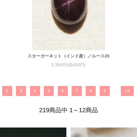
スターガーネット（インド産）／ルース20
5,390円(税490円)
2
3
4
5
6
7
8
9
...
19
219商品中 1～12商品