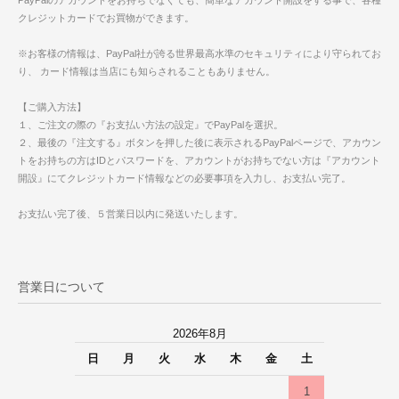
クレジットカードでお買物ができます。
※お客様の情報は、PayPal社が誇る世界最高水準のセキュリティにより守られてお
り、 カード情報は当店にも知らされることもありません。
【ご購入方法】
１、ご注文の際の『お支払い方法の設定』でPayPalを選択。
２、最後の『注文する』ボタンを押した後に表示されるPayPalページで、アカウン
トをお持ちの方はIDとパスワードを、アカウントがお持ちでない方は『アカウント
開設』にてクレジットカード情報などの必要事項を入力し、お支払い完了。
お支払い完了後、５営業日以内に発送いたします。
営業日について
2026年8月
日
月
火
水
木
金
土
1