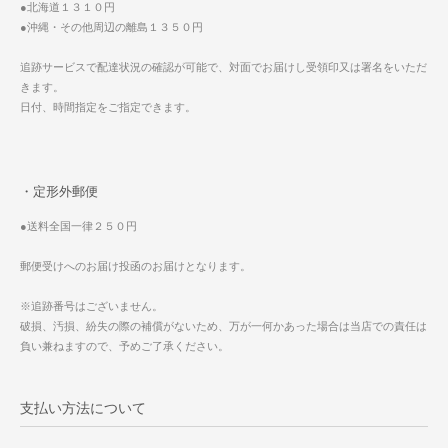
●北海道１３１０円
●沖縄・その他周辺の離島１３５０円
追跡サービスで配達状況の確認が可能で、対面でお届けし受領印又は署名をいただ
きます。
日付、時間指定をご指定できます。
・定形外郵便
●送料全国一律２５０円
郵便受けへのお届け投函のお届けとなります。
※追跡番号はございません。
破損、汚損、紛失の際の補償がないため、万が一何かあった場合は当店での責任は
負い兼ねますので、予めご了承ください。
支払い方法について