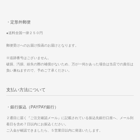
・定形外郵便
●送料全国一律２５０円
郵便受けへのお届け投函のお届けとなります。
※追跡番号はございません。
破損、汚損、紛失の際の補償がないため、万が一何かあった場合は当店での責任は
負い兼ねますので、予めご了承ください。
支払い方法について
・銀行振込（PAYPAY銀行）
２通目に届く『ご注文確認メール』に記載されている振込先銀行口座へ、メール到
着日を含め７日以内にお振込ください。
ご入金が確認できましたら、５営業日以内に発送いたします。