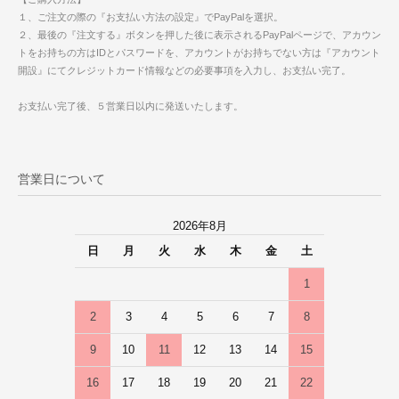
１、ご注文の際の『お支払い方法の設定』でPayPalを選択。
２、最後の『注文する』ボタンを押した後に表示されるPayPalページで、アカウン
トをお持ちの方はIDとパスワードを、アカウントがお持ちでない方は『アカウント
開設』にてクレジットカード情報などの必要事項を入力し、お支払い完了。
お支払い完了後、５営業日以内に発送いたします。
営業日について
2026年8月
日
月
火
水
木
金
土
1
2
3
4
5
6
7
8
9
10
11
12
13
14
15
16
17
18
19
20
21
22