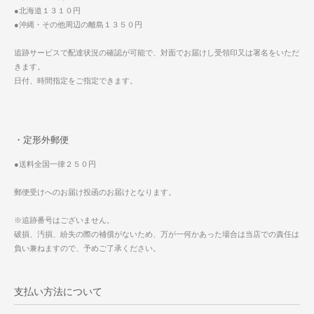
●北海道１３１０円
●沖縄・その他周辺の離島１３５０円
追跡サービスで配達状況の確認が可能で、対面でお届けし受領印又は署名をいただ
きます。
日付、時間指定をご指定できます。
・定形外郵便
●送料全国一律２５０円
郵便受けへのお届け投函のお届けとなります。
※追跡番号はございません。
破損、汚損、紛失の際の補償がないため、万が一何かあった場合は当店での責任は
負い兼ねますので、予めご了承ください。
支払い方法について