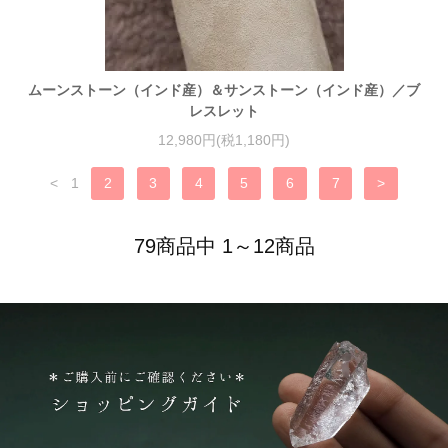
ムーンストーン（インド産）＆サンストーン（インド産）／ブ
レスレット
12,980円(税1,180円)
<
1
2
3
4
5
6
7
>
79商品中 1～12商品