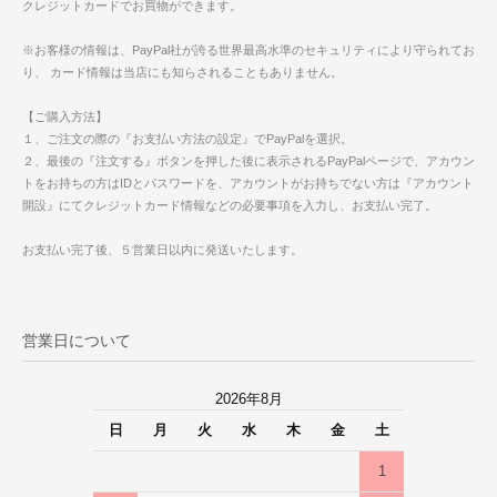
クレジットカードでお買物ができます。
※お客様の情報は、PayPal社が誇る世界最高水準のセキュリティにより守られてお
り、 カード情報は当店にも知らされることもありません。
【ご購入方法】
１、ご注文の際の『お支払い方法の設定』でPayPalを選択。
２、最後の『注文する』ボタンを押した後に表示されるPayPalページで、アカウン
トをお持ちの方はIDとパスワードを、アカウントがお持ちでない方は『アカウント
開設』にてクレジットカード情報などの必要事項を入力し、お支払い完了。
お支払い完了後、５営業日以内に発送いたします。
営業日について
2026年8月
日
月
火
水
木
金
土
1