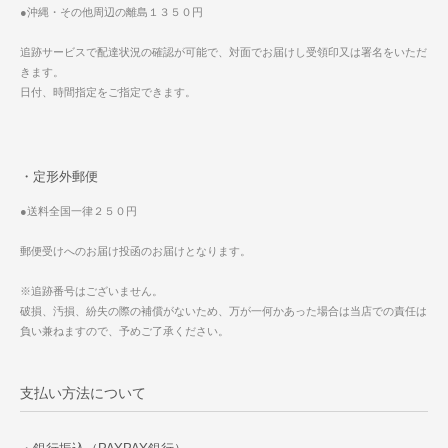
●沖縄・その他周辺の離島１３５０円
追跡サービスで配達状況の確認が可能で、対面でお届けし受領印又は署名をいただ
きます。
日付、時間指定をご指定できます。
・定形外郵便
●送料全国一律２５０円
郵便受けへのお届け投函のお届けとなります。
※追跡番号はございません。
破損、汚損、紛失の際の補償がないため、万が一何かあった場合は当店での責任は
負い兼ねますので、予めご了承ください。
支払い方法について