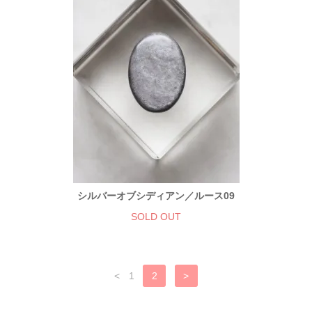
シルバーオブシディアン／ルース09
SOLD OUT
<
1
2
>