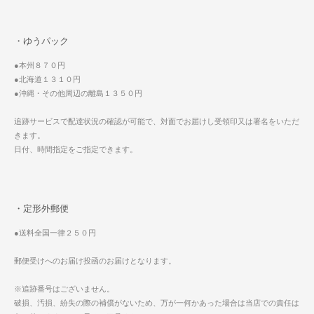
・ゆうパック
●本州８７０円
●北海道１３１０円
●沖縄・その他周辺の離島１３５０円
追跡サービスで配達状況の確認が可能で、対面でお届けし受領印又は署名をいただ
きます。
日付、時間指定をご指定できます。
・定形外郵便
●送料全国一律２５０円
郵便受けへのお届け投函のお届けとなります。
※追跡番号はございません。
破損、汚損、紛失の際の補償がないため、万が一何かあった場合は当店での責任は