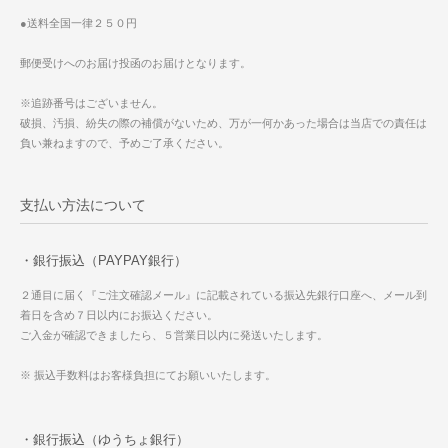
●送料全国一律２５０円
郵便受けへのお届け投函のお届けとなります。
※追跡番号はございません。
破損、汚損、紛失の際の補償がないため、万が一何かあった場合は当店での責任は
負い兼ねますので、予めご了承ください。
支払い方法について
・銀行振込（PAYPAY銀行）
２通目に届く『ご注文確認メール』に記載されている振込先銀行口座へ、メール到
着日を含め７日以内にお振込ください。
ご入金が確認できましたら、５営業日以内に発送いたします。
※ 振込手数料はお客様負担にてお願いいたします。
・銀行振込（ゆうちょ銀行）