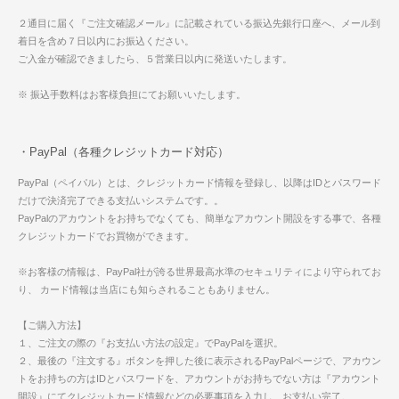
２通目に届く『ご注文確認メール』に記載されている振込先銀行口座へ、メール到
着日を含め７日以内にお振込ください。
ご入金が確認できましたら、５営業日以内に発送いたします。
※ 振込手数料はお客様負担にてお願いいたします。
・PayPal（各種クレジットカード対応）
PayPal（ペイパル）とは、クレジットカード情報を登録し、以降はIDとパスワード
だけで決済完了できる支払いシステムです。。
PayPalのアカウントをお持ちでなくても、簡単なアカウント開設をする事で、各種
クレジットカードでお買物ができます。
※お客様の情報は、PayPal社が誇る世界最高水準のセキュリティにより守られてお
り、 カード情報は当店にも知らされることもありません。
【ご購入方法】
１、ご注文の際の『お支払い方法の設定』でPayPalを選択。
２、最後の『注文する』ボタンを押した後に表示されるPayPalページで、アカウン
トをお持ちの方はIDとパスワードを、アカウントがお持ちでない方は『アカウント
開設』にてクレジットカード情報などの必要事項を入力し、お支払い完了。