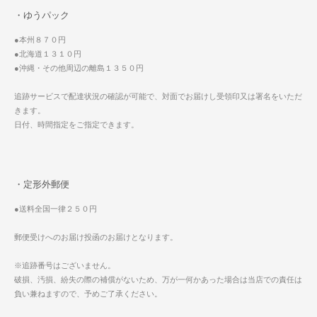
・ゆうパック
●本州８７０円
●北海道１３１０円
●沖縄・その他周辺の離島１３５０円
追跡サービスで配達状況の確認が可能で、対面でお届けし受領印又は署名をいただ
きます。
日付、時間指定をご指定できます。
・定形外郵便
●送料全国一律２５０円
郵便受けへのお届け投函のお届けとなります。
※追跡番号はございません。
破損、汚損、紛失の際の補償がないため、万が一何かあった場合は当店での責任は
負い兼ねますので、予めご了承ください。