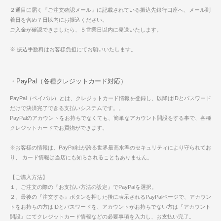
２通目に届く『ご注文確認メール』に記載されている振込先銀行口座へ、メール到
着日を含め７日以内にお振込ください。
ご入金が確認できましたら、５営業日以内に発送いたします。
※ 振込手数料はお客様負担にてお願いいたします。
・PayPal（各種クレジットカード対応）
PayPal（ペイパル）とは、クレジットカード情報を登録し、以降はIDとパスワード
だけで決済完了できる支払いシステムです。。
PayPalのアカウントをお持ちでなくても、簡単なアカウント開設をする事で、各種
クレジットカードでお買物ができます。
※お客様の情報は、PayPal社が誇る世界最高水準のセキュリティにより守られてお
り、 カード情報は当店にも知らされることもありません。
【ご購入方法】
１、ご注文の際の『お支払い方法の設定』でPayPalを選択。
２、最後の『注文する』ボタンを押した後に表示されるPayPalページで、アカウン
トをお持ちの方はIDとパスワードを、アカウントがお持ちでない方は『アカウント
開設』にてクレジットカード情報などの必要事項を入力し、お支払い完了。