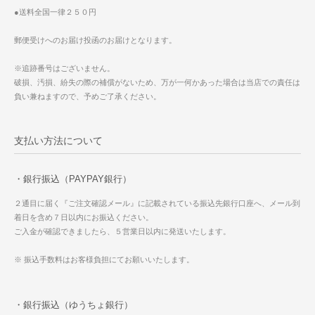
●送料全国一律２５０円
郵便受けへのお届け投函のお届けとなります。
※追跡番号はございません。
破損、汚損、紛失の際の補償がないため、万が一何かあった場合は当店での責任は
負い兼ねますので、予めご了承ください。
支払い方法について
・銀行振込（PAYPAY銀行）
２通目に届く『ご注文確認メール』に記載されている振込先銀行口座へ、メール到
着日を含め７日以内にお振込ください。
ご入金が確認できましたら、５営業日以内に発送いたします。
※ 振込手数料はお客様負担にてお願いいたします。
・銀行振込（ゆうちょ銀行）