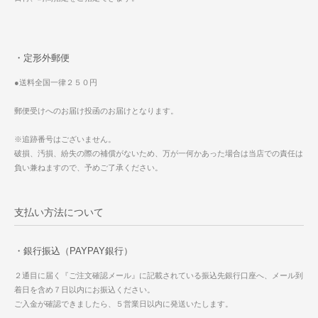
・定形外郵便
●送料全国一律２５０円
郵便受けへのお届け投函のお届けとなります。
※追跡番号はございません。
破損、汚損、紛失の際の補償がないため、万が一何かあった場合は当店での責任は
負い兼ねますので、予めご了承ください。
支払い方法について
・銀行振込（PAYPAY銀行）
２通目に届く『ご注文確認メール』に記載されている振込先銀行口座へ、メール到
着日を含め７日以内にお振込ください。
ご入金が確認できましたら、５営業日以内に発送いたします。