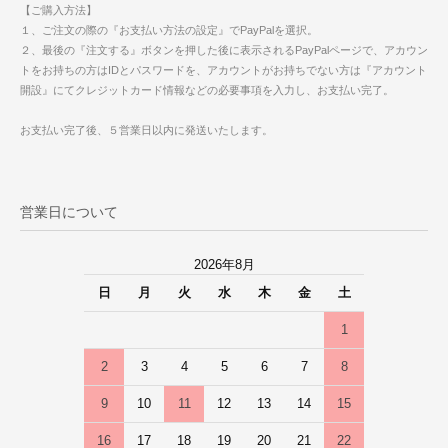
【ご購入方法】
１、ご注文の際の『お支払い方法の設定』でPayPalを選択。
２、最後の『注文する』ボタンを押した後に表示されるPayPalページで、アカウン
トをお持ちの方はIDとパスワードを、アカウントがお持ちでない方は『アカウント
開設』にてクレジットカード情報などの必要事項を入力し、お支払い完了。
お支払い完了後、５営業日以内に発送いたします。
営業日について
2026年8月
日
月
火
水
木
金
土
1
2
3
4
5
6
7
8
9
10
11
12
13
14
15
16
17
18
19
20
21
22