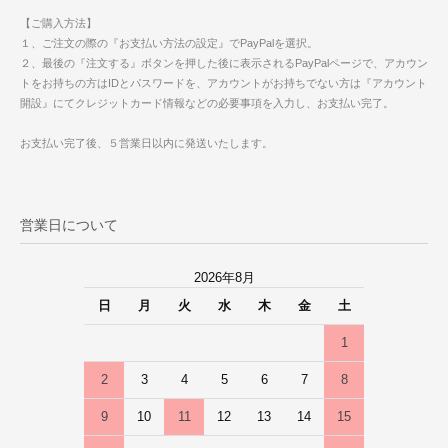
【ご購入方法】
１、ご注文の際の『お支払い方法の設定』でPayPalを選択。
２、最後の『注文する』ボタンを押した後に表示されるPayPalページで、アカウン
トをお持ちの方はIDとパスワードを、アカウントがお持ちでない方は『アカウント
開設』にてクレジットカード情報などの必要事項を入力し、お支払い完了。
お支払い完了後、５営業日以内に発送いたします。
営業日について
2026年8月
日
月
火
水
木
金
土
1
2
3
4
5
6
7
8
9
10
11
12
13
14
15