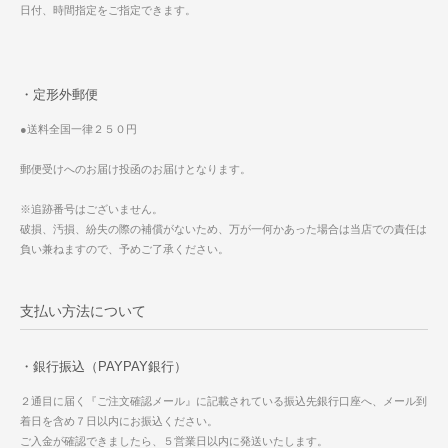
日付、時間指定をご指定できます。
・定形外郵便
●送料全国一律２５０円
郵便受けへのお届け投函のお届けとなります。
※追跡番号はございません。
破損、汚損、紛失の際の補償がないため、万が一何かあった場合は当店での責任は
負い兼ねますので、予めご了承ください。
支払い方法について
・銀行振込（PAYPAY銀行）
２通目に届く『ご注文確認メール』に記載されている振込先銀行口座へ、メール到
着日を含め７日以内にお振込ください。
ご入金が確認できましたら、５営業日以内に発送いたします。