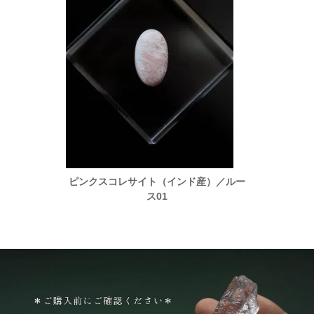
）／ルー
ピンクスコレサイト（インド産）／ルー
ピンク
ス01