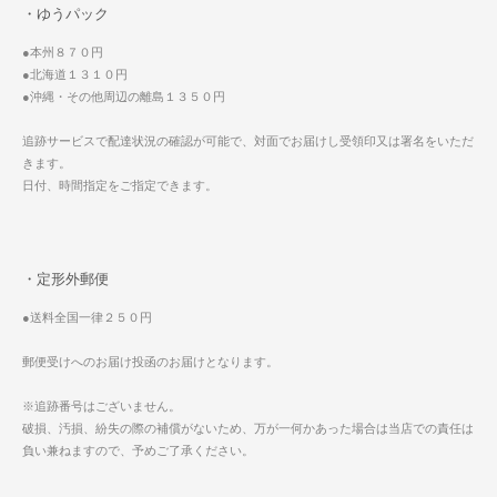
・ゆうパック
●本州８７０円
●北海道１３１０円
●沖縄・その他周辺の離島１３５０円
追跡サービスで配達状況の確認が可能で、対面でお届けし受領印又は署名をいただ
きます。
日付、時間指定をご指定できます。
・定形外郵便
●送料全国一律２５０円
郵便受けへのお届け投函のお届けとなります。
※追跡番号はございません。
破損、汚損、紛失の際の補償がないため、万が一何かあった場合は当店での責任は
負い兼ねますので、予めご了承ください。