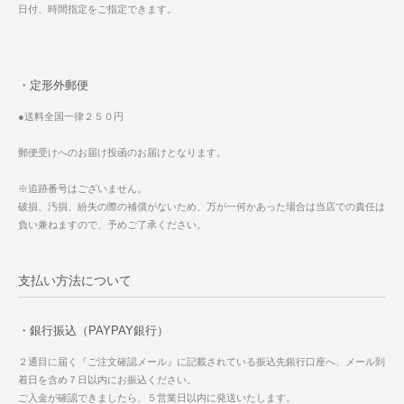
日付、時間指定をご指定できます。
・定形外郵便
●送料全国一律２５０円
郵便受けへのお届け投函のお届けとなります。
※追跡番号はございません。
破損、汚損、紛失の際の補償がないため、万が一何かあった場合は当店での責任は
負い兼ねますので、予めご了承ください。
支払い方法について
・銀行振込（PAYPAY銀行）
２通目に届く『ご注文確認メール』に記載されている振込先銀行口座へ、メール到
着日を含め７日以内にお振込ください。
ご入金が確認できましたら、５営業日以内に発送いたします。