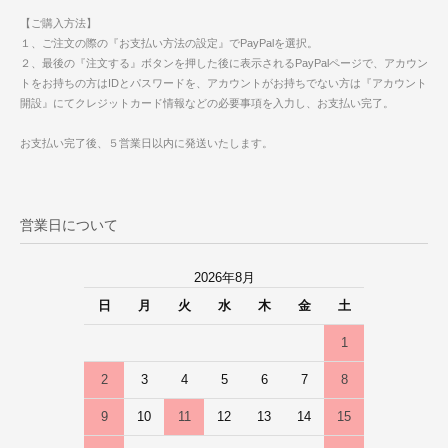
【ご購入方法】
１、ご注文の際の『お支払い方法の設定』でPayPalを選択。
２、最後の『注文する』ボタンを押した後に表示されるPayPalページで、アカウン
トをお持ちの方はIDとパスワードを、アカウントがお持ちでない方は『アカウント
開設』にてクレジットカード情報などの必要事項を入力し、お支払い完了。
お支払い完了後、５営業日以内に発送いたします。
営業日について
2026年8月
日
月
火
水
木
金
土
1
2
3
4
5
6
7
8
9
10
11
12
13
14
15