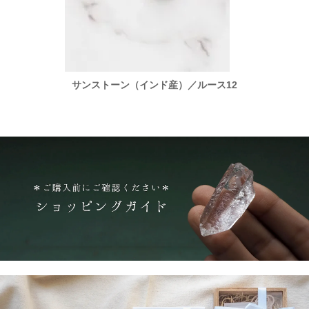
ース12
サンストーン（インド産）／ルース12
サンス