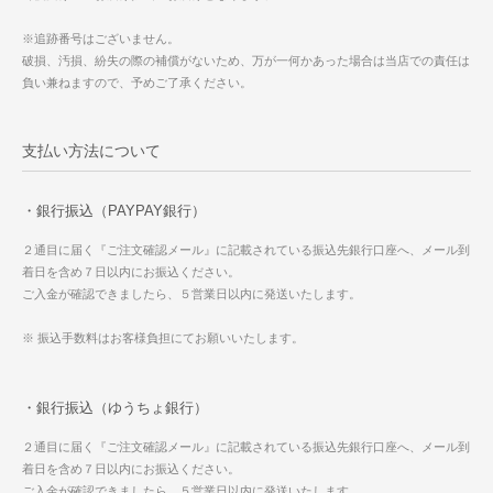
※追跡番号はございません。
破損、汚損、紛失の際の補償がないため、万が一何かあった場合は当店での責任は
負い兼ねますので、予めご了承ください。
支払い方法について
・銀行振込（PAYPAY銀行）
２通目に届く『ご注文確認メール』に記載されている振込先銀行口座へ、メール到
着日を含め７日以内にお振込ください。
ご入金が確認できましたら、５営業日以内に発送いたします。
※ 振込手数料はお客様負担にてお願いいたします。
・銀行振込（ゆうちょ銀行）
２通目に届く『ご注文確認メール』に記載されている振込先銀行口座へ、メール到
着日を含め７日以内にお振込ください。
ご入金が確認できましたら、５営業日以内に発送いたします。