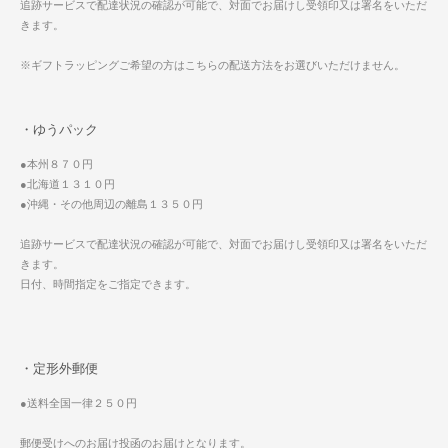
追跡サービスで配達状況の確認が可能で、対面でお届けし受領印又は署名をいただ
きます。
※ギフトラッピングご希望の方はこちらの配送方法をお選びいただけません。
・ゆうパック
●本州８７０円
●北海道１３１０円
●沖縄・その他周辺の離島１３５０円
追跡サービスで配達状況の確認が可能で、対面でお届けし受領印又は署名をいただ
きます。
日付、時間指定をご指定できます。
・定形外郵便
●送料全国一律２５０円
郵便受けへのお届け投函のお届けとなります。