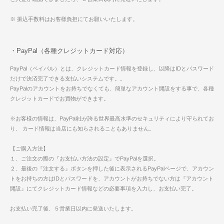
※ 振込手数料はお客様負担にてお願いいたします。
・PayPal（各種クレジットカード対応）
PayPal（ペイパル）とは、クレジットカード情報を登録し、以降はIDとパスワード
だけで決済完了できる支払いシステムです。。
PayPalのアカウントをお持ちでなくても、簡単なアカウント開設をする事で、各種
クレジットカードでお買物ができます。
※お客様の情報は、PayPal社が誇る世界最高水準のセキュリティにより守られてお
り、 カード情報は当店にも知らされることもありません。
【ご購入方法】
１、ご注文の際の『お支払い方法の設定』でPayPalを選択。
２、最後の『注文する』ボタンを押した後に表示されるPayPalページで、アカウン
トをお持ちの方はIDとパスワードを、アカウントがお持ちでない方は『アカウント
開設』にてクレジットカード情報などの必要事項を入力し、お支払い完了。
お支払い完了後、５営業日以内に発送いたします。