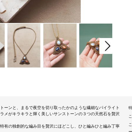
トーンと、まるで夜空を切り取ったかのような繊細なパイライト
ラメがキラキラと輝く美しいサンストーンの３つの天然石を贅沢
特有の独創的な編み目を贅沢にほどこし、ひと編みひと編み丁寧