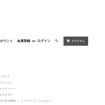
カウント
会員登録
or
ログイン
0 アイテム
ンダント
ンストーン
ーンストーン
ピスラズリ
ICK UP ITEMS
/
ピックアップ・ジュエリー