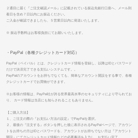
２通目に届く『ご注文確認メール』に記載されている振込先銀行口座へ、メール到
着日を含め７日以内にお振込ください。
ご入金が確認できましたら、５営業日以内に発送いたします。
※ 振込手数料はお客様負担にてお願いいたします。
・PayPal（各種クレジットカード対応）
PayPal（ペイパル）とは、クレジットカード情報を登録し、以降はIDとパスワード
だけで決済完了できる支払いシステムです。。
PayPalのアカウントをお持ちでなくても、簡単なアカウント開設をする事で、各種
クレジットカードでお買物ができます。
※お客様の情報は、PayPal社が誇る世界最高水準のセキュリティにより守られてお
り、 カード情報は当店にも知らされることもありません。
【ご購入方法】
１、ご注文の際の『お支払い方法の設定』でPayPalを選択。
２、最後の『注文する』ボタンを押した後に表示されるPayPalページで、アカウン
トをお持ちの方はIDとパスワードを、アカウントがお持ちでない方は『アカウント
開設』にてクレジットカード情報などの必要事項を入力し、お支払い完了。