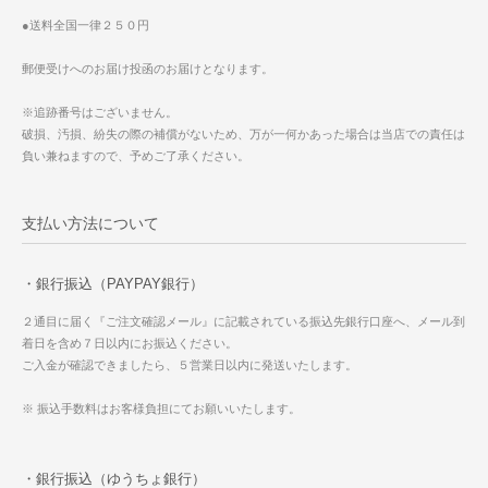
●送料全国一律２５０円
郵便受けへのお届け投函のお届けとなります。
※追跡番号はございません。
破損、汚損、紛失の際の補償がないため、万が一何かあった場合は当店での責任は
負い兼ねますので、予めご了承ください。
支払い方法について
・銀行振込（PAYPAY銀行）
２通目に届く『ご注文確認メール』に記載されている振込先銀行口座へ、メール到
着日を含め７日以内にお振込ください。
ご入金が確認できましたら、５営業日以内に発送いたします。
※ 振込手数料はお客様負担にてお願いいたします。
・銀行振込（ゆうちょ銀行）