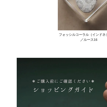
ン（ブラジル産）／ルース18
フォッシルコーラル（インドネ
／ルース16