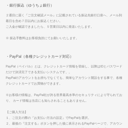
・銀行振込（ゆうちょ銀行）
２通目に届く『ご注文確認メール』に記載されている振込先銀行口座へ、メール到
着日を含め７日以内にお振込ください。
ご入金が確認できましたら、５営業日以内に発送いたします。
※ 振込手数料はお客様負担にてお願いいたします。
・PayPal（各種クレジットカード対応）
PayPal（ペイパル）とは、クレジットカード情報を登録し、以降はIDとパスワード
だけで決済完了できる支払いシステムです。。
PayPalのアカウントをお持ちでなくても、簡単なアカウント開設をする事で、各種
クレジットカードでお買物ができます。
※お客様の情報は、PayPal社が誇る世界最高水準のセキュリティにより守られてお
り、 カード情報は当店にも知らされることもありません。
【ご購入方法】
１、ご注文の際の『お支払い方法の設定』でPayPalを選択。
２、最後の『注文する』ボタンを押した後に表示されるPayPalページで、アカウン