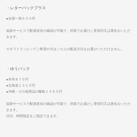
・レターパックプラス
●全国一律６００円
追跡サービスで配達状況の確認が可能で、対面でお届けし受領印又は署名をいただ
きます。
※ギフトラッピングご希望の方はこちらの配送方法をお選びいただけません。
・ゆうパック
●本州８７０円
●北海道１３１０円
●沖縄・その他周辺の離島１３５０円
追跡サービスで配達状況の確認が可能で、対面でお届けし受領印又は署名をいただ
きます。
日付、時間指定をご指定できます。