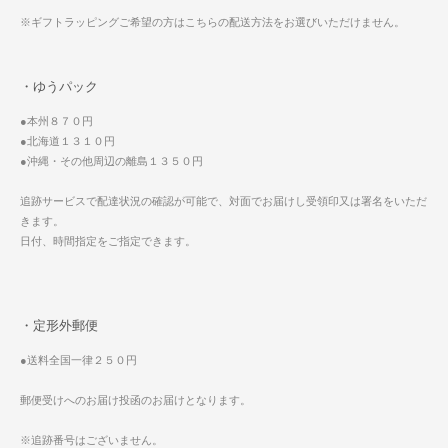
※ギフトラッピングご希望の方はこちらの配送方法をお選びいただけません。
・ゆうパック
●本州８７０円
●北海道１３１０円
●沖縄・その他周辺の離島１３５０円
追跡サービスで配達状況の確認が可能で、対面でお届けし受領印又は署名をいただ
きます。
日付、時間指定をご指定できます。
・定形外郵便
●送料全国一律２５０円
郵便受けへのお届け投函のお届けとなります。
※追跡番号はございません。