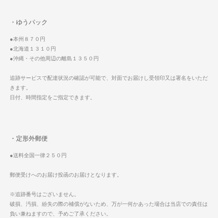
・ゆうパック
●本州８７０円
●北海道１３１０円
●沖縄・その他周辺の離島１３５０円
追跡サービスで配達状況の確認が可能で、対面でお届けし受領印又は署名をいただ
きます。
日付、時間指定をご指定できます。
・定形外郵便
●送料全国一律２５０円
郵便受けへのお届け投函のお届けとなります。
※追跡番号はございません。
破損、汚損、紛失の際の補償がないため、万が一何かあった場合は当店での責任は
負い兼ねますので、予めご了承ください。