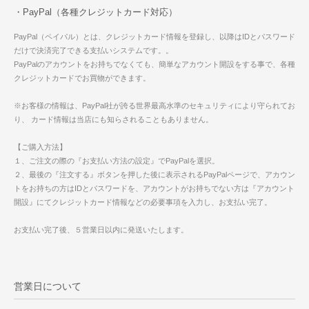
・PayPal（各種クレジットカード対応）
PayPal（ペイパル）とは、クレジットカード情報を登録し、以降はIDとパスワード
だけで決済完了できる支払いシステムです。。
PayPalのアカウントをお持ちでなくても、簡単なアカウント開設をする事で、各種
クレジットカードでお買物ができます。
※お客様の情報は、PayPal社が誇る世界最高水準のセキュリティにより守られてお
り、 カード情報は当店にも知らされることもありません。
【ご購入方法】
１、ご注文の際の『お支払い方法の設定』でPayPalを選択。
２、最後の『注文する』ボタンを押した後に表示されるPayPalページで、アカウン
トをお持ちの方はIDとパスワードを、アカウントがお持ちでない方は『アカウント
開設』にてクレジットカード情報などの必要事項を入力し、お支払い完了。
お支払い完了後、５営業日以内に発送いたします。
営業日について