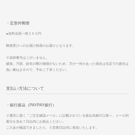
・定形外郵便
●送料全国一律２５０円
郵便受けへのお届け投函のお届けとなります。
※追跡番号はございません。
破損、汚損、紛失の際の補償がないため、万が一何かあった場合は当店での責任は
負い兼ねますので、予めご了承ください。
支払い方法について
・銀行振込（PAYPAY銀行）
２通目に届く『ご注文確認メール』に記載されている振込先銀行口座へ、メール到
着日を含め７日以内にお振込ください。
ご入金が確認できましたら、５営業日以内に発送いたします。