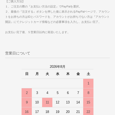
【ご購入方法】
１、ご注文の際の『お支払い方法の設定』でPayPalを選択。
２、最後の『注文する』ボタンを押した後に表示されるPayPalページで、アカウン
トをお持ちの方はIDとパスワードを、アカウントがお持ちでない方は『アカウント
開設』にてクレジットカード情報などの必要事項を入力し、お支払い完了。
お支払い完了後、５営業日以内に発送いたします。
営業日について
2026年8月
日
月
火
水
木
金
土
1
2
3
4
5
6
7
8
9
10
11
12
13
14
15
16
17
18
19
20
21
22