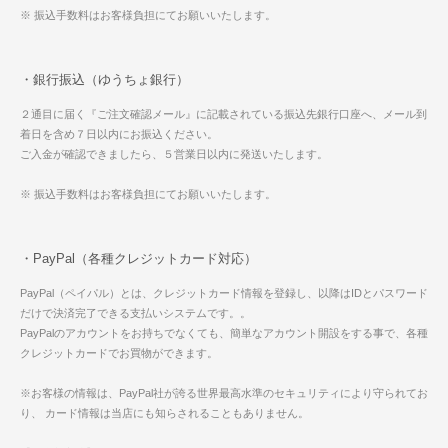
※ 振込手数料はお客様負担にてお願いいたします。
・銀行振込（ゆうちょ銀行）
２通目に届く『ご注文確認メール』に記載されている振込先銀行口座へ、メール到
着日を含め７日以内にお振込ください。
ご入金が確認できましたら、５営業日以内に発送いたします。
※ 振込手数料はお客様負担にてお願いいたします。
・PayPal（各種クレジットカード対応）
PayPal（ペイパル）とは、クレジットカード情報を登録し、以降はIDとパスワード
だけで決済完了できる支払いシステムです。。
PayPalのアカウントをお持ちでなくても、簡単なアカウント開設をする事で、各種
クレジットカードでお買物ができます。
※お客様の情報は、PayPal社が誇る世界最高水準のセキュリティにより守られてお
り、 カード情報は当店にも知らされることもありません。