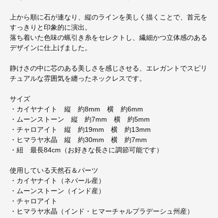
上から順に石が連なり、縦のラインを美しく描くことで、首元を
すっきりと印象的に演出。
落ち着いた色味の蝋引き糸をセレクトし、繊細かつ立体感のある
デザインに仕上げました。
静けさの中に芯のある美しさを感じさせる、エレガントでスピリ
チュアルな雰囲気を纏ったネックレスです。
サイズ
・カイヤナイト 縦 約8mm 横 約6mm
・ムーンストーン 縦 約7mm 横 約5mm
・チャロアイト 縦 約19mm 横 約13mm
・ヒマラヤ水晶 縦 約30mm 横 約7mm
・紐 最長84cm（お好きな長さに調節可能です）
使用している天然石＆パーツ
・カイヤナイト（ネパール産）
・ムーンストーン（インド産）
・チャロアイト
・ヒマラヤ水晶（インド・ヒマーチャルプラデーシュ州産）