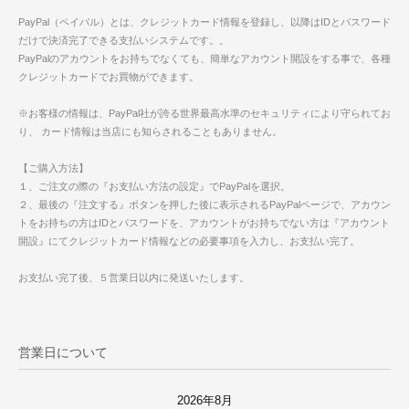
PayPal（ペイパル）とは、クレジットカード情報を登録し、以降はIDとパスワード
だけで決済完了できる支払いシステムです。。
PayPalのアカウントをお持ちでなくても、簡単なアカウント開設をする事で、各種
クレジットカードでお買物ができます。
※お客様の情報は、PayPal社が誇る世界最高水準のセキュリティにより守られてお
り、 カード情報は当店にも知らされることもありません。
【ご購入方法】
１、ご注文の際の『お支払い方法の設定』でPayPalを選択。
２、最後の『注文する』ボタンを押した後に表示されるPayPalページで、アカウン
トをお持ちの方はIDとパスワードを、アカウントがお持ちでない方は『アカウント
開設』にてクレジットカード情報などの必要事項を入力し、お支払い完了。
お支払い完了後、５営業日以内に発送いたします。
営業日について
2026年8月