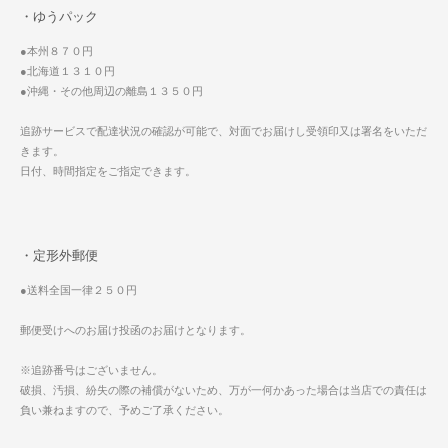
・ゆうパック
●本州８７０円
●北海道１３１０円
●沖縄・その他周辺の離島１３５０円
追跡サービスで配達状況の確認が可能で、対面でお届けし受領印又は署名をいただ
きます。
日付、時間指定をご指定できます。
・定形外郵便
●送料全国一律２５０円
郵便受けへのお届け投函のお届けとなります。
※追跡番号はございません。
破損、汚損、紛失の際の補償がないため、万が一何かあった場合は当店での責任は
負い兼ねますので、予めご了承ください。