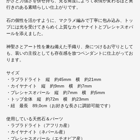
かさと力強さを併せ持ち、見る角度によって表情が変わるほど奥
行きのある素晴らしい仕上がりです。
石の個性を活かすように、マクラメ編みで丁寧に包み込み、トッ
プには光を受けてきらめく上質なカイヤナイトとプレシャスオパ
ールを添えました。
神聖さとアート性を兼ね備えた手織り、身につけるお守りとして
も、装いの主役としても存在感を放つペンダントに仕上がってお
ります。
サイズ
・ラブラドライト 縦 約45mm 横 約21mm
・カイヤナイト 縦 約9mm 横 約7mm
・プレシャスオパール 縦 約7mm 横 約5mm
・トップ全体 縦 約72m 横 約23mm
・紐 最長 89,0cm（お好きな長さに調節可能です）
使用している天然石＆パーツ
・ラブラドライト（アフリカ産）
・カイヤナイト（ネパール産）
・プレシャスオパール（エチオピア産）