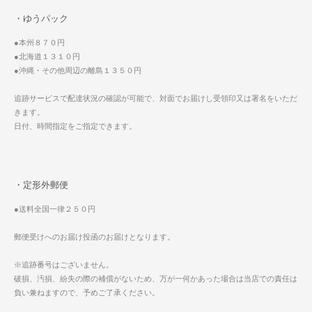
・ゆうパック
●本州８７０円
●北海道１３１０円
●沖縄・その他周辺の離島１３５０円
追跡サービスで配達状況の確認が可能で、対面でお届けし受領印又は署名をいただ
きます。
日付、時間指定をご指定できます。
・定形外郵便
●送料全国一律２５０円
郵便受けへのお届け投函のお届けとなります。
※追跡番号はございません。
破損、汚損、紛失の際の補償がないため、万が一何かあった場合は当店での責任は
負い兼ねますので、予めご了承ください。