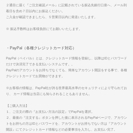
２通目に届く『ご注文確認メール』に記載されている振込先銀行口座へ、メール到
着日を含め７日以内にお振込ください。
ご入金が確認できましたら、５営業日以内に発送いたします。
※ 振込手数料はお客様負担にてお願いいたします。
・PayPal（各種クレジットカード対応）
PayPal（ペイパル）とは、クレジットカード情報を登録し、以降はIDとパスワード
だけで決済完了できる支払いシステムです。。
PayPalのアカウントをお持ちでなくても、簡単なアカウント開設をする事で、各種
クレジットカードでお買物ができます。
※お客様の情報は、PayPal社が誇る世界最高水準のセキュリティにより守られてお
り、 カード情報は当店にも知らされることもありません。
【ご購入方法】
１、ご注文の際の『お支払い方法の設定』でPayPalを選択。
２、最後の『注文する』ボタンを押した後に表示されるPayPalページで、アカウン
トをお持ちの方はIDとパスワードを、アカウントがお持ちでない方は『アカウント
開設』にてクレジットカード情報などの必要事項を入力し、お支払い完了。