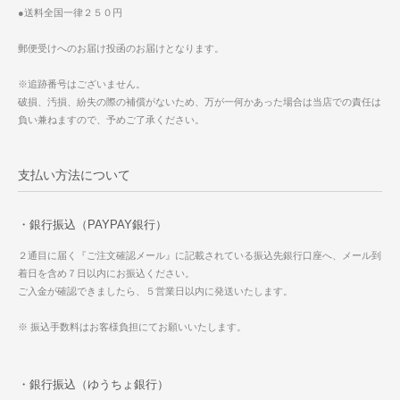
●送料全国一律２５０円
郵便受けへのお届け投函のお届けとなります。
※追跡番号はございません。
破損、汚損、紛失の際の補償がないため、万が一何かあった場合は当店での責任は
負い兼ねますので、予めご了承ください。
支払い方法について
・銀行振込（PAYPAY銀行）
２通目に届く『ご注文確認メール』に記載されている振込先銀行口座へ、メール到
着日を含め７日以内にお振込ください。
ご入金が確認できましたら、５営業日以内に発送いたします。
※ 振込手数料はお客様負担にてお願いいたします。
・銀行振込（ゆうちょ銀行）