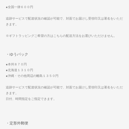
●全国一律６００円
追跡サービスで配達状況の確認が可能で、対面でお届けし受領印又は署名をいただ
きます。
※ギフトラッピングご希望の方はこちらの配送方法をお選びいただけません。
・ゆうパック
●本州８７０円
●北海道１３１０円
●沖縄・その他周辺の離島１３５０円
追跡サービスで配達状況の確認が可能で、対面でお届けし受領印又は署名をいただ
きます。
日付、時間指定をご指定できます。
・定形外郵便