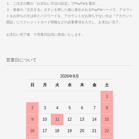
１、ご注文の際の『お支払い方法の設定』でPayPalを選択。
２、最後の『注文する』ボタンを押した後に表示されるPayPalページで、アカウン
トをお持ちの方はIDとパスワードを、アカウントがお持ちでない方は『アカウント
開設』にてクレジットカード情報などの必要事項を入力し、お支払い完了。
お支払い完了後、５営業日以内に発送いたします。
営業日について
2026年8月
日
月
火
水
木
金
土
1
2
3
4
5
6
7
8
9
10
11
12
13
14
15
16
17
18
19
20
21
22