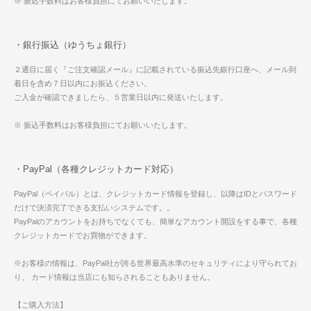
※ 振込手数料はお客様負担にてお願いいたします。
・銀行振込（ゆうちょ銀行）
２通目に届く『ご注文確認メール』に記載されている振込先銀行口座へ、メール到
着日を含め７日以内にお振込ください。
ご入金が確認できましたら、５営業日以内に発送いたします。
※ 振込手数料はお客様負担にてお願いいたします。
・PayPal（各種クレジットカード対応）
PayPal（ペイパル）とは、クレジットカード情報を登録し、以降はIDとパスワード
だけで決済完了できる支払いシステムです。。
PayPalのアカウントをお持ちでなくても、簡単なアカウント開設をする事で、各種
クレジットカードでお買物ができます。
※お客様の情報は、PayPal社が誇る世界最高水準のセキュリティにより守られてお
り、 カード情報は当店にも知らされることもありません。
【ご購入方法】