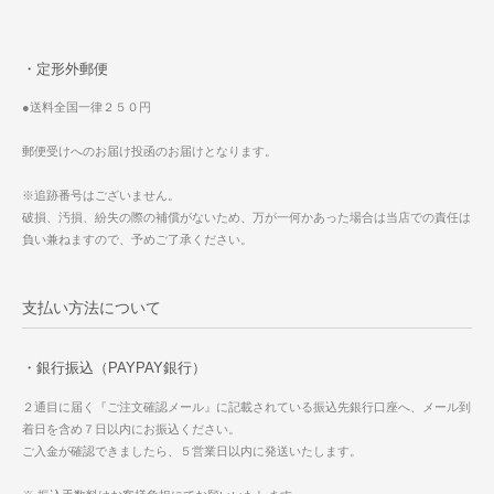
・定形外郵便
●送料全国一律２５０円
郵便受けへのお届け投函のお届けとなります。
※追跡番号はございません。
破損、汚損、紛失の際の補償がないため、万が一何かあった場合は当店での責任は
負い兼ねますので、予めご了承ください。
支払い方法について
・銀行振込（PAYPAY銀行）
２通目に届く『ご注文確認メール』に記載されている振込先銀行口座へ、メール到
着日を含め７日以内にお振込ください。
ご入金が確認できましたら、５営業日以内に発送いたします。