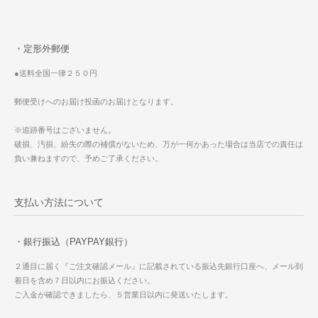
・定形外郵便
●送料全国一律２５０円
郵便受けへのお届け投函のお届けとなります。
※追跡番号はございません。
破損、汚損、紛失の際の補償がないため、万が一何かあった場合は当店での責任は
負い兼ねますので、予めご了承ください。
支払い方法について
・銀行振込（PAYPAY銀行）
２通目に届く『ご注文確認メール』に記載されている振込先銀行口座へ、メール到
着日を含め７日以内にお振込ください。
ご入金が確認できましたら、５営業日以内に発送いたします。