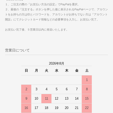
１、ご注文の際の『お支払い方法の設定』でPayPalを選択。
２、最後の『注文する』ボタンを押した後に表示されるPayPalページで、アカウン
トをお持ちの方はIDとパスワードを、アカウントがお持ちでない方は『アカウント
開設』にてクレジットカード情報などの必要事項を入力し、お支払い完了。
お支払い完了後、５営業日以内に発送いたします。
営業日について
2026年8月
日
月
火
水
木
金
土
1
2
3
4
5
6
7
8
9
10
11
12
13
14
15
16
17
18
19
20
21
22