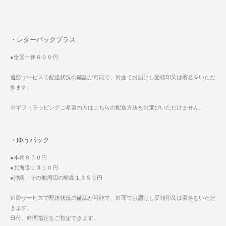
・レターパックプラス
●全国一律６００円
追跡サービスで配達状況の確認が可能で、対面でお届けし受領印又は署名をいただ
きます。
※ギフトラッピングご希望の方はこちらの配送方法をお選びいただけません。
・ゆうパック
●本州８７０円
●北海道１３１０円
●沖縄・その他周辺の離島１３５０円
追跡サービスで配達状況の確認が可能で、対面でお届けし受領印又は署名をいただ
きます。
日付、時間指定をご指定できます。