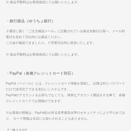
※ 振込手数料はお客様負担にてお願いいたします。
・銀行振込（ゆうちょ銀行）
２通目に届く『ご注文確認メール』に記載されている振込先銀行口座へ、メール到
着日を含め７日以内にお振込ください。
ご入金が確認できましたら、５営業日以内に発送いたします。
※ 振込手数料はお客様負担にてお願いいたします。
・PayPal（各種クレジットカード対応）
PayPal（ペイパル）とは、クレジットカード情報を登録し、以降はIDとパスワード
だけで決済完了できる支払いシステムです。。
PayPalのアカウントをお持ちでなくても、簡単なアカウント開設をする事で、各種
クレジットカードでお買物ができます。
※お客様の情報は、PayPal社が誇る世界最高水準のセキュリティにより守られてお
り、 カード情報は当店にも知らされることもありません。
【ご購入方法】