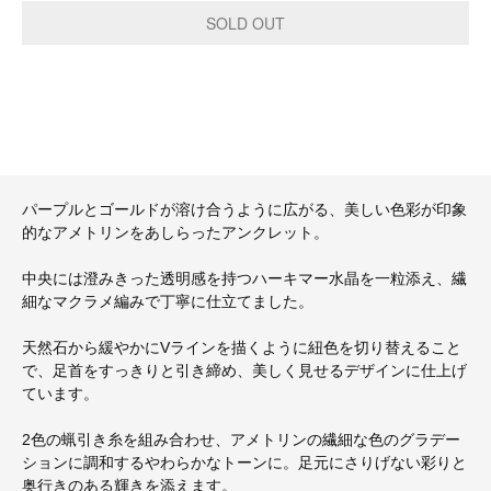
パープルとゴールドが溶け合うように広がる、美しい色彩が印象
的なアメトリンをあしらったアンクレット。
中央には澄みきった透明感を持つハーキマー水晶を一粒添え、繊
細なマクラメ編みで丁寧に仕立てました。
天然石から緩やかにVラインを描くように紐色を切り替えること
で、足首をすっきりと引き締め、美しく見せるデザインに仕上げ
ています。
2色の蝋引き糸を組み合わせ、アメトリンの繊細な色のグラデー
ションに調和するやわらかなトーンに。足元にさりげない彩りと
奥行きのある輝きを添えます。