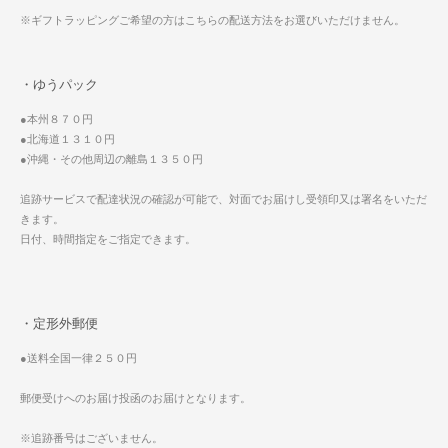
※ギフトラッピングご希望の方はこちらの配送方法をお選びいただけません。
・ゆうパック
●本州８７０円
●北海道１３１０円
●沖縄・その他周辺の離島１３５０円
追跡サービスで配達状況の確認が可能で、対面でお届けし受領印又は署名をいただ
きます。
日付、時間指定をご指定できます。
・定形外郵便
●送料全国一律２５０円
郵便受けへのお届け投函のお届けとなります。
※追跡番号はございません。