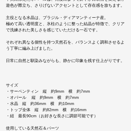
遊色が際立ち、さりげないアクセントとして存在感を放ちます。
主役となる水晶は、ブラジル・ディアマンティーナ産。
極めて高い透明度と、氷柱のように整った結晶が特徴で、クリア
で洗練された美しさを感じていただける一石です。
それぞれ異なる個性を持つ天然石を、バランスよく調和させるよ
う丁寧に編み上げました。
日常に自然と馴染みながらも、静かに印象を残す仕上がりです。
サイズ
・サーペンティン 縦 約9mm 横 約7mm
・オパール 縦 約9mm 横 約7mm
・水晶 縦 約36mm 横 約10mm
・トップ全体 縦 約82mm 横 約16mm
・紐 最長90cm（お好きな長さに調節可能です）
使用している天然石＆パーツ