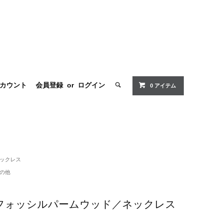
カウント
会員登録
or
ログイン
0 アイテム
ックレス
の他
フォッシルパームウッド／ネックレス