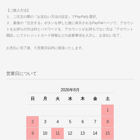
【ご購入方法】
１、ご注文の際の『お支払い方法の設定』でPayPalを選択。
２、最後の『注文する』ボタンを押した後に表示されるPayPalページで、アカウン
トをお持ちの方はIDとパスワードを、アカウントがお持ちでない方は『アカウント
開設』にてクレジットカード情報などの必要事項を入力し、お支払い完了。
お支払い完了後、５営業日以内に発送いたします。
営業日について
2026年8月
日
月
火
水
木
金
土
1
2
3
4
5
6
7
8
9
10
11
12
13
14
15