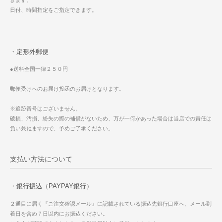
日付、時間指定をご指定できます。
・定形外郵便
●送料全国一律２５０円
郵便受けへのお届け投函のお届けとなります。
※追跡番号はございません。
破損、汚損、紛失の際の補償がないため、万が一何かあった場合は当店での責任は
負い兼ねますので、予めご了承ください。
支払い方法について
・銀行振込（PAYPAY銀行）
２通目に届く『ご注文確認メール』に記載されている振込先銀行口座へ、メール到
着日を含め７日以内にお振込ください。