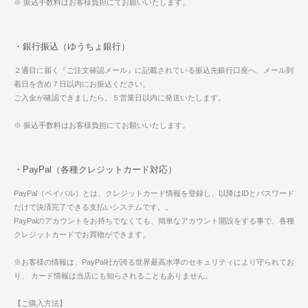
※ 振込手数料はお客様負担にてお願いいたします。
・銀行振込（ゆうちょ銀行）
２通目に届く『ご注文確認メール』に記載されている振込先銀行口座へ、メール到
着日を含め７日以内にお振込ください。
ご入金が確認できましたら、５営業日以内に発送いたします。
※ 振込手数料はお客様負担にてお願いいたします。
・PayPal（各種クレジットカード対応）
PayPal（ペイパル）とは、クレジットカード情報を登録し、以降はIDとパスワード
だけで決済完了できる支払いシステムです。。
PayPalのアカウントをお持ちでなくても、簡単なアカウント開設をする事で、各種
クレジットカードでお買物ができます。
※お客様の情報は、PayPal社が誇る世界最高水準のセキュリティにより守られてお
り、 カード情報は当店にも知らされることもありません。
【ご購入方法】