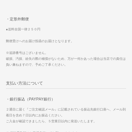
・定形外郵便
●送料全国一律２５０円
郵便受けへのお届け投函のお届けとなります。
※追跡番号はございません。
破損、汚損、紛失の際の補償がないため、万が一何かあった場合は当店での責任は
負い兼ねますので、予めご了承ください。
支払い方法について
・銀行振込（PAYPAY銀行）
２通目に届く『ご注文確認メール』に記載されている振込先銀行口座へ、メール到
着日を含め７日以内にお振込ください。
ご入金が確認できましたら、５営業日以内に発送いたします。