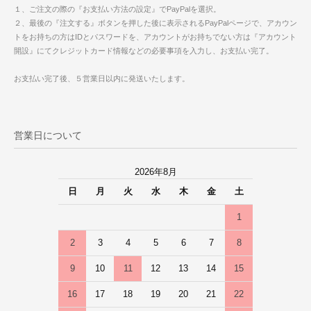
１、ご注文の際の『お支払い方法の設定』でPayPalを選択。
２、最後の『注文する』ボタンを押した後に表示されるPayPalページで、アカウン
トをお持ちの方はIDとパスワードを、アカウントがお持ちでない方は『アカウント
開設』にてクレジットカード情報などの必要事項を入力し、お支払い完了。
お支払い完了後、５営業日以内に発送いたします。
営業日について
2026年8月
日
月
火
水
木
金
土
1
2
3
4
5
6
7
8
9
10
11
12
13
14
15
16
17
18
19
20
21
22