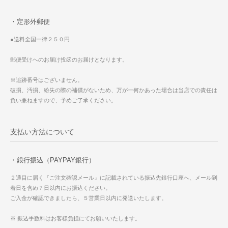
・定形外郵便
●送料全国一律２５０円
郵便受けへのお届け投函のお届けとなります。
※追跡番号はございません。
破損、汚損、紛失の際の補償がないため、万が一何かあった場合は当店での責任は
負い兼ねますので、予めご了承ください。
支払い方法について
・銀行振込（PAYPAY銀行）
２通目に届く『ご注文確認メール』に記載されている振込先銀行口座へ、メール到
着日を含め７日以内にお振込ください。
ご入金が確認できましたら、５営業日以内に発送いたします。
※ 振込手数料はお客様負担にてお願いいたします。