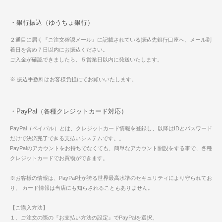
・銀行振込（ゆうちょ銀行）
２通目に届く『ご注文確認メール』に記載されている振込先銀行口座へ、メール到
着日を含め７日以内にお振込ください。
ご入金が確認できましたら、５営業日以内に発送いたします。
※ 振込手数料はお客様負担にてお願いいたします。
・PayPal（各種クレジットカード対応）
PayPal（ペイパル）とは、クレジットカード情報を登録し、以降はIDとパスワード
だけで決済完了できる支払いシステムです。。
PayPalのアカウントをお持ちでなくても、簡単なアカウント開設をする事で、各種
クレジットカードでお買物ができます。
※お客様の情報は、PayPal社が誇る世界最高水準のセキュリティにより守られてお
り、 カード情報は当店にも知らされることもありません。
【ご購入方法】
１、ご注文の際の『お支払い方法の設定』でPayPalを選択。