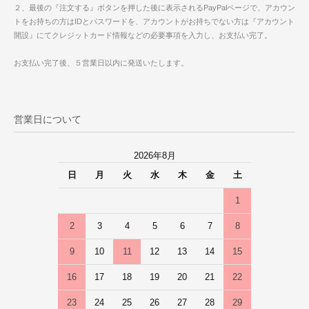
２、最後の『注文する』ボタンを押した後に表示されるPayPalページで、アカウン
トをお持ちの方はIDとパスワードを、アカウントがお持ちでない方は『アカウント
開設』にてクレジットカード情報などの必要事項を入力し、お支払い完了。
お支払い完了後、５営業日以内に発送いたします。
営業日について
2026年8月
日
月
火
水
木
金
土
1
2
3
4
5
6
7
8
9
10
11
12
13
14
15
16
17
18
19
20
21
22
23
24
25
26
27
28
29