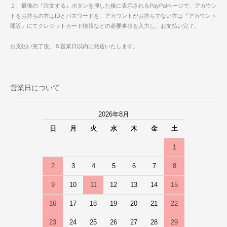
２、最後の『注文する』ボタンを押した後に表示されるPayPalページで、アカウン
トをお持ちの方はIDとパスワードを、アカウントがお持ちでない方は『アカウント
開設』にてクレジットカード情報などの必要事項を入力し、お支払い完了。
お支払い完了後、５営業日以内に発送いたします。
営業日について
2026年8月
日
月
火
水
木
金
土
1
2
3
4
5
6
7
8
9
10
11
12
13
14
15
16
17
18
19
20
21
22
23
24
25
26
27
28
29