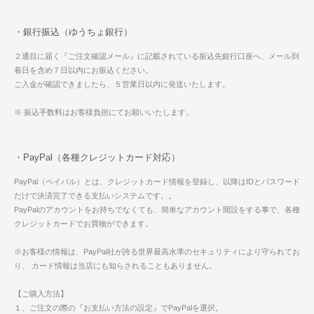
・銀行振込（ゆうちょ銀行）
２通目に届く『ご注文確認メール』に記載されている振込先銀行口座へ、メール到
着日を含め７日以内にお振込ください。
ご入金が確認できましたら、５営業日以内に発送いたします。
※ 振込手数料はお客様負担にてお願いいたします。
・PayPal（各種クレジットカード対応）
PayPal（ペイパル）とは、クレジットカード情報を登録し、以降はIDとパスワード
だけで決済完了できる支払いシステムです。。
PayPalのアカウントをお持ちでなくても、簡単なアカウント開設をする事で、各種
クレジットカードでお買物ができます。
※お客様の情報は、PayPal社が誇る世界最高水準のセキュリティにより守られてお
り、 カード情報は当店にも知らされることもありません。
【ご購入方法】
１、ご注文の際の『お支払い方法の設定』でPayPalを選択。