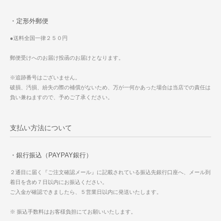
・定形外郵便
●送料全国一律２５０円
郵便受けへのお届け投函のお届けとなります。
※追跡番号はございません。
破損、汚損、紛失の際の補償がないため、万が一何かあった場合は当店での責任は
負い兼ねますので、予めご了承ください。
支払い方法について
・銀行振込（PAYPAY銀行）
２通目に届く『ご注文確認メール』に記載されている振込先銀行口座へ、メール到
着日を含め７日以内にお振込ください。
ご入金が確認できましたら、５営業日以内に発送いたします。
※ 振込手数料はお客様負担にてお願いいたします。