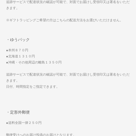
追跡サービスで配達状況の確認が可能で、対面でお届けし受領印又は署名をいただ
きます。
※ギフトラッピングご希望の方はこちらの配送方法をお選びいただけません。
・ゆうパック
●本州８７０円
●北海道１３１０円
●沖縄・その他周辺の離島１３５０円
追跡サービスで配達状況の確認が可能で、対面でお届けし受領印又は署名をいただ
きます。
日付、時間指定をご指定できます。
・定形外郵便
●送料全国一律２５０円
郵便受けへのお届け投函のお届けとなります。