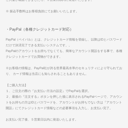
※ 振込手数料はお客様負担にてお願いいたします。
・PayPal（各種クレジットカード対応）
PayPal（ペイパル）とは、クレジットカード情報を登録し、以降はIDとパスワード
だけで決済完了できる支払いシステムです。。
PayPalのアカウントをお持ちでなくても、簡単なアカウント開設をする事で、各種
クレジットカードでお買物ができます。
※お客様の情報は、PayPal社が誇る世界最高水準のセキュリティにより守られてお
り、 カード情報は当店にも知らされることもありません。
【ご購入方法】
１、ご注文の際の『お支払い方法の設定』でPayPalを選択。
２、最後の『注文する』ボタンを押した後に表示されるPayPalページで、アカウン
トをお持ちの方はIDとパスワードを、アカウントがお持ちでない方は『アカウント
開設』にてクレジットカード情報などの必要事項を入力し、お支払い完了。
お支払い完了後、５営業日以内に発送いたします。