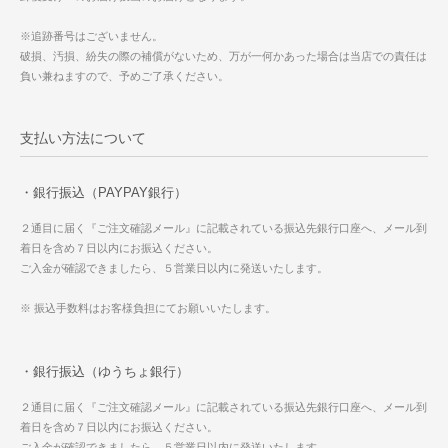
※追跡番号はございません。
破損、汚損、紛失の際の補償がないため、万が一何かあった場合は当店での責任は
負い兼ねますので、予めご了承ください。
支払い方法について
・銀行振込（PAYPAY銀行）
２通目に届く『ご注文確認メール』に記載されている振込先銀行口座へ、メール到
着日を含め７日以内にお振込ください。
ご入金が確認できましたら、５営業日以内に発送いたします。
※ 振込手数料はお客様負担にてお願いいたします。
・銀行振込（ゆうちょ銀行）
２通目に届く『ご注文確認メール』に記載されている振込先銀行口座へ、メール到
着日を含め７日以内にお振込ください。
ご入金が確認できましたら、５営業日以内に発送いたします。