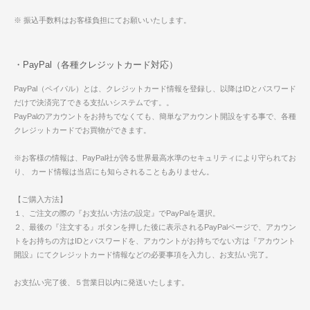
※ 振込手数料はお客様負担にてお願いいたします。
・PayPal（各種クレジットカード対応）
PayPal（ペイパル）とは、クレジットカード情報を登録し、以降はIDとパスワード
だけで決済完了できる支払いシステムです。。
PayPalのアカウントをお持ちでなくても、簡単なアカウント開設をする事で、各種
クレジットカードでお買物ができます。
※お客様の情報は、PayPal社が誇る世界最高水準のセキュリティにより守られてお
り、 カード情報は当店にも知らされることもありません。
【ご購入方法】
１、ご注文の際の『お支払い方法の設定』でPayPalを選択。
２、最後の『注文する』ボタンを押した後に表示されるPayPalページで、アカウン
トをお持ちの方はIDとパスワードを、アカウントがお持ちでない方は『アカウント
開設』にてクレジットカード情報などの必要事項を入力し、お支払い完了。
お支払い完了後、５営業日以内に発送いたします。