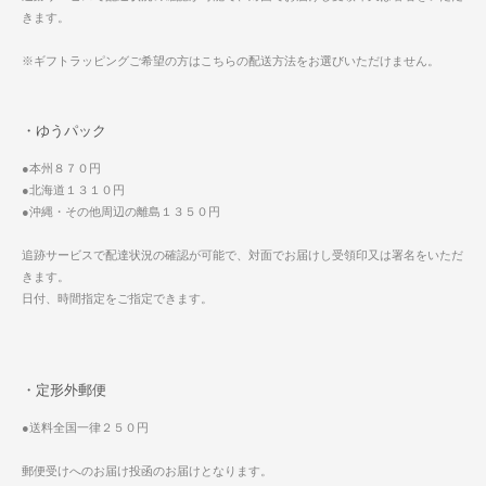
きます。
※ギフトラッピングご希望の方はこちらの配送方法をお選びいただけません。
・ゆうパック
●本州８７０円
●北海道１３１０円
●沖縄・その他周辺の離島１３５０円
追跡サービスで配達状況の確認が可能で、対面でお届けし受領印又は署名をいただ
きます。
日付、時間指定をご指定できます。
・定形外郵便
●送料全国一律２５０円
郵便受けへのお届け投函のお届けとなります。