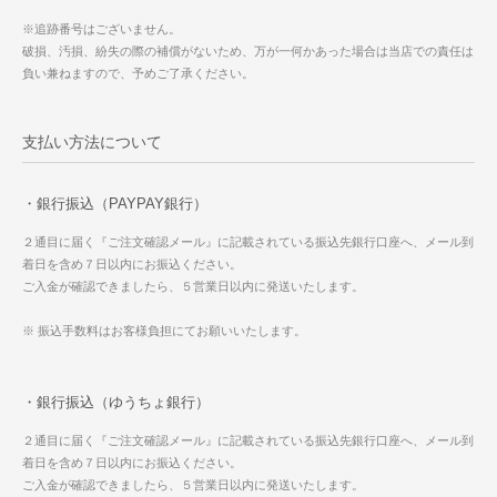
※追跡番号はございません。
破損、汚損、紛失の際の補償がないため、万が一何かあった場合は当店での責任は
負い兼ねますので、予めご了承ください。
支払い方法について
・銀行振込（PAYPAY銀行）
２通目に届く『ご注文確認メール』に記載されている振込先銀行口座へ、メール到
着日を含め７日以内にお振込ください。
ご入金が確認できましたら、５営業日以内に発送いたします。
※ 振込手数料はお客様負担にてお願いいたします。
・銀行振込（ゆうちょ銀行）
２通目に届く『ご注文確認メール』に記載されている振込先銀行口座へ、メール到
着日を含め７日以内にお振込ください。
ご入金が確認できましたら、５営業日以内に発送いたします。