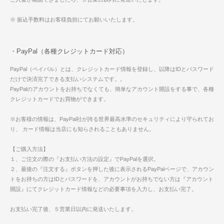
※ 振込手数料はお客様負担にてお願いいたします。
・PayPal（各種クレジットカード対応）
PayPal（ペイパル）とは、クレジットカード情報を登録し、以降はIDとパスワード
だけで決済完了できる支払いシステムです。。
PayPalのアカウントをお持ちでなくても、簡単なアカウント開設をする事で、各種
クレジットカードでお買物ができます。
※お客様の情報は、PayPal社が誇る世界最高水準のセキュリティにより守られてお
り、 カード情報は当店にも知らされることもありません。
【ご購入方法】
１、ご注文の際の『お支払い方法の設定』でPayPalを選択。
２、最後の『注文する』ボタンを押した後に表示されるPayPalページで、アカウン
トをお持ちの方はIDとパスワードを、アカウントがお持ちでない方は『アカウント
開設』にてクレジットカード情報などの必要事項を入力し、お支払い完了。
お支払い完了後、５営業日以内に発送いたします。