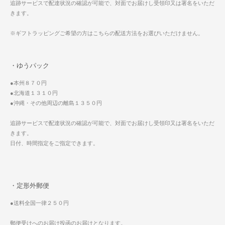
追跡サービスで配達状況の確認が可能で、対面でお届けし受領印又は署名をいただ
きます。
※ギフトラッピングご希望の方はこちらの配送方法をお選びいただけません。
・ゆうパック
●本州８７０円
●北海道１３１０円
●沖縄・その他周辺の離島１３５０円
追跡サービスで配達状況の確認が可能で、対面でお届けし受領印又は署名をいただ
きます。
日付、時間指定をご指定できます。
・定形外郵便
●送料全国一律２５０円
郵便受けへのお届け投函のお届けとなります。