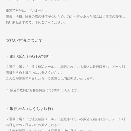
※追跡番号はございません。
破損、汚損、紛失の際の補償がないため、万が一何かあった場合は当店での責任は
負い兼ねますので、予めご了承ください。
支払い方法について
・銀行振込（PAYPAY銀行）
２通目に届く『ご注文確認メール』に記載されている振込先銀行口座へ、メール到
着日を含め７日以内にお振込ください。
ご入金が確認できましたら、５営業日以内に発送いたします。
※ 振込手数料はお客様負担にてお願いいたします。
・銀行振込（ゆうちょ銀行）
２通目に届く『ご注文確認メール』に記載されている振込先銀行口座へ、メール到
着日を含め７日以内にお振込ください。
ご入金が確認できましたら、５営業日以内に発送いたします。